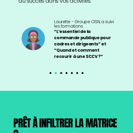
du succès dans vos activités. ”
Laurette - Groupe CISN, a suivi
les formations
“L’essentiel de la
commande publique pour
r
cadres et dirigeants” et
“Quand et comment
recourir à une SCCV ?”
PRÊT À INFILTRER LA MATRICE