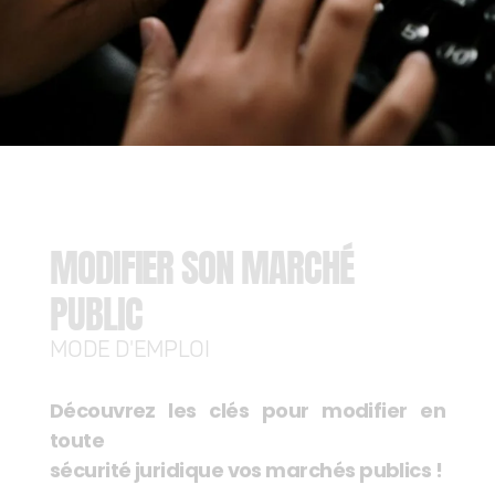
MODIFIER SON MARCHÉ
PUBLIC
MODE D'EMPLOI
Découvrez les clés pour modifier en
toute
sécurité juridique vos marchés publics !