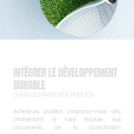
INTÉGRER LE DÉVELOPPEMENT
DURABLE
DANS LES MARCHÉS PUBLICS
Acheteurs publics, préparez-vous dès
maintenant à faire évoluer vos
documents de la consultation